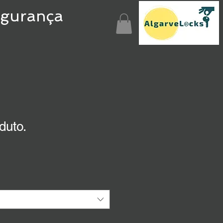
egurança
duto.
1