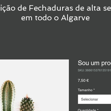
uição de Fechaduras de alta s
em todo o Algarve
Sou um pro
SKU: 36661537613519
Preço
7,50 €
Tamanho
*
Selecionar
Quantidade
*